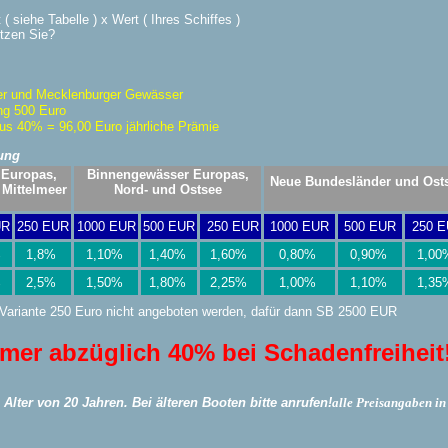
 siehe Tabelle ) x Wert ( Ihres Schiffes )
tzen Sie?
rger und Mecklenburger Gewässer
ung 500 Euro
nus 40% = 96,00 Euro jährliche Prämie
ung
 Europas,
Binnengewässer Europas,
Neue Bundesländer und Ost
 Mittelmeer
Nord- und Ostsee
UR
250 EUR
1000 EUR
500 EUR
250 EUR
1000 EUR
500 EUR
250 
%
1,8%
1,10%
1,40%
1,60%
0,80%
0,90%
1,0
%
2,5%
1,50%
1,80%
2,25%
1,00%
1,10%
1,3
Variante 250 Euro nicht angeboten werden, dafür dann SB 2500 EUR
mer abzüglich 40% bei Schadenfreiheit
m Alter von 20 Jahren. Bei älteren Booten bitte anrufen!
alle Preisangaben i