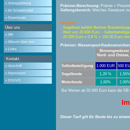
» Antragstellung
Prämien-Berechnung:
Prämie = Prozent (
Geltungsbereich:
Welches Gewässer nu
» Im Schadensfall
» Downloads
Beispiel:
- Segelboot befährt Berliner Brandenbu
Über uns
- Wert von 20.000 Euro, - Selbstbeteilig
» Wir
- 20.000 Euro x 0,8 % = 160,00 Euro mi
» Warum über uns
Prämien:
Wassersport-Kaskoversicher
» Links
Binnengewässer
Nord- und Ostsee,
Kontakt
Selbstbeteiligung
1.000 EUR
500 E
» Anschrift
» Impressum
Segelboote
1,20 %
1,55
» DSGVO
Motorboote
1,60%
2,00
Bei Werten ab 50.000 Euro kann die SB-
Im
Dieser Tarif gilt für Boote bis zu eine