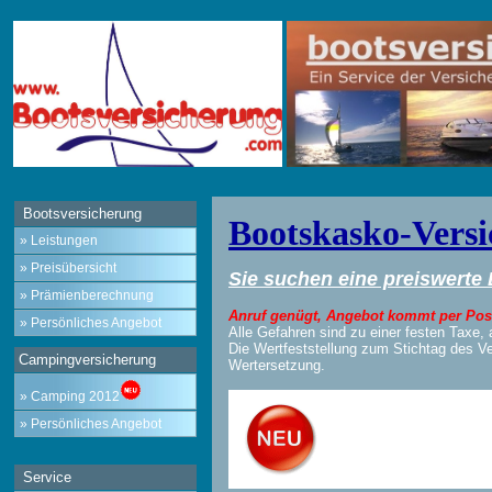
Bootsversicherung
Bootskasko-Vers
» Leistungen
» Preisübersicht
Sie suchen eine preiswerte
» Prämienberechnung
Anruf genügt, Angebot kommt per Post
» Persönliches Angebot
Alle Gefahren sind zu einer festen Taxe, a
Die Wertfeststellung zum Stichtag des Ve
Campingversicherung
Wertersetzung.
» Camping 2012
» Persönliches Angebot
Service