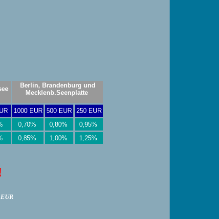
Berlin, Brandenburg und
see
Mecklenb.Seenplatte
EUR
1000 EUR
500 EUR
250 EUR
0%
0,70%
0,80%
0,95%
5%
0,85%
1,00%
1,25%
!
n EUR