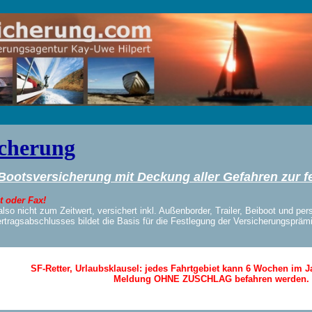
icherung
 Bootsversicherung mit Deckung aller Gefahren zur f
 oder Fax!
lso nicht zum Zeitwert, versichert inkl. Außenborder, Trailer, Beiboot und per
rtragsabschlusses bildet die Basis für die Festlegung der Versicherungspräm
SF-Retter, Urlaubsklausel: jedes Fahrtgebiet kann 6 Wochen im J
Meldung OHNE ZUSCHLAG befahren werden.