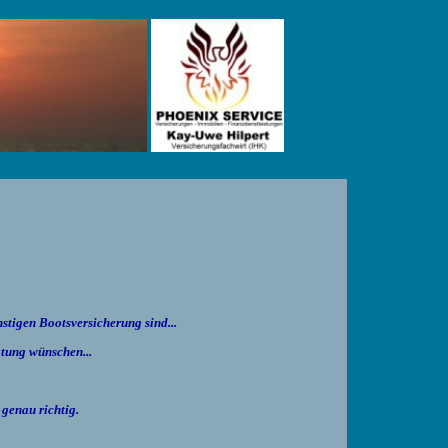
stigen Bootsversicherung sind...
atung wünschen...
r genau richtig.