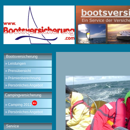
Bootsversicherung
» Leistungen
» Preisübersicht
» Prämienberechnung
» Persönliches Angebot
Campingversicherung
» Camping 2012
» Persönliches Angebot
Service