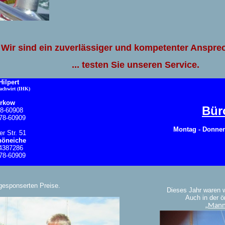
Wir sind ein zuverlässiger und kompetenter Ansprec
... testen Sie unseren Service.
ilpert
achwirt (IHK)
orkow
Bür
78-60908
78-60909
Montag - Donners
r Str. 51
höneiche
64387286
78-60909
gesponserten Preise.
Dieses Jahr waren wi
Auch in der ö
„Mann